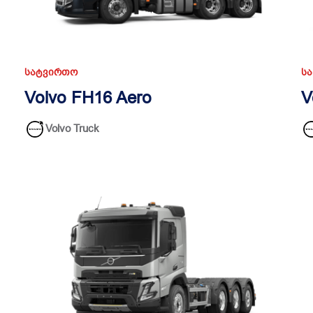
ᲡᲐᲢᲕᲘᲠᲗᲝ
Ს
Volvo FH16 Aero
V
Volvo Truck