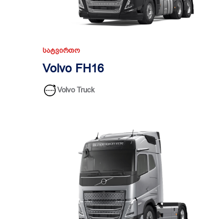
ᲡᲐᲢᲕᲘᲠᲗᲝ
Volvo FH16
Volvo Truck