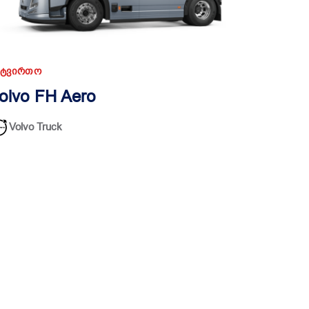
ᲐᲢᲕᲘᲠᲗᲝ
olvo FH Aero
Volvo Truck