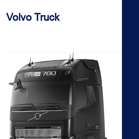
H
Volvo Truck
K
B