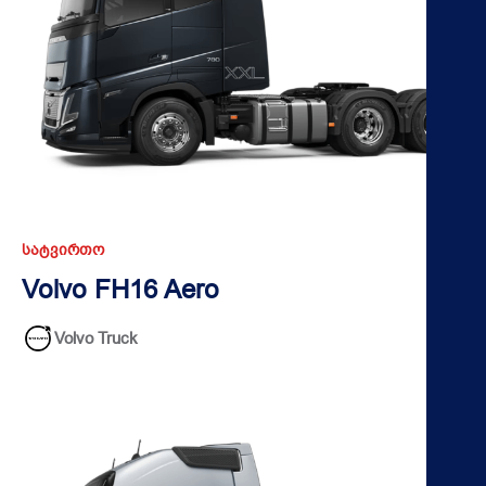
ᲡᲐᲢᲕᲘᲠᲗᲝ
Volvo FH16 Aero
Volvo Truck