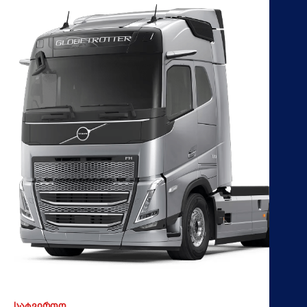
ᲡᲐᲢᲕᲘᲠᲗᲝ