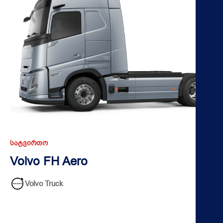
ᲡᲐᲢᲕᲘᲠᲗᲝ
Volvo FH Aero
Volvo Truck