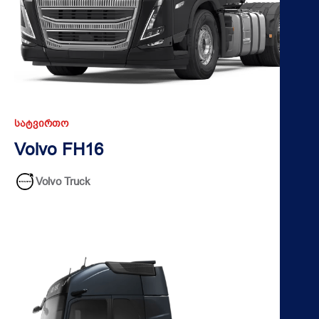
ᲡᲐᲢᲕᲘᲠᲗᲝ
Volvo FH16
Volvo Truck