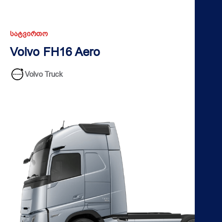
ᲡᲐᲢᲕᲘᲠᲗᲝ
Volvo FH16 Aero
Volvo Truck