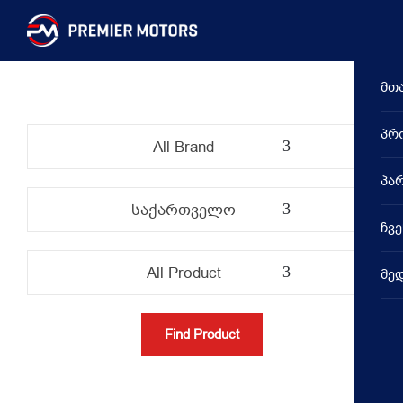
მთ
პრ
All Brand
პა
V
საქართველო
ჩვე
V
All Product
მე
S
C
D