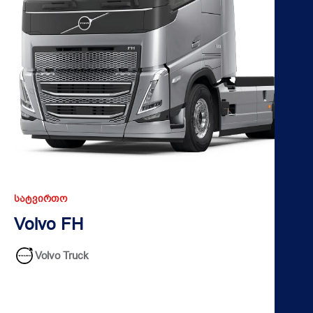
ᲡᲐᲢᲕᲘᲠᲗᲝ
Volvo FH
Volvo Truck