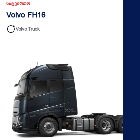
ᲡᲐᲢᲕᲘᲠᲗᲝ
Volvo FH16
Volvo Truck