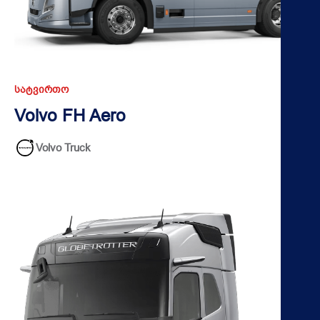
ᲡᲐᲢᲕᲘᲠᲗᲝ
Volvo FH Aero
Volvo Truck