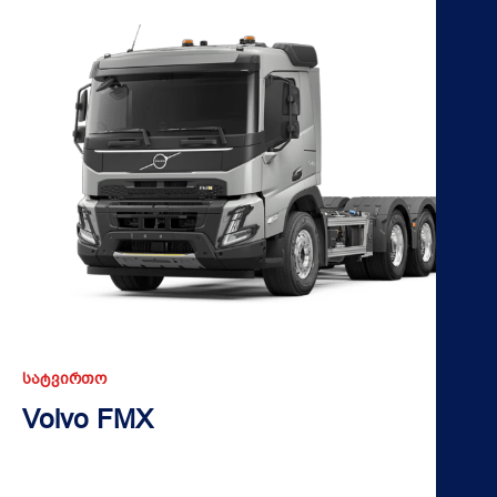
ᲡᲐᲢᲕᲘᲠᲗᲝ
Volvo FMX